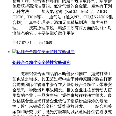
精炼工序。铝合金精炼的目的是经过采取除气、除杂措
施后获得高清洁度的、低含气量的合金液。精炼有下列
几种方法： 加入氯化物（ZnCl2、MnCl2、AlCl3、
C2Cl6、TiCl4等）；通气法（通入N2、Cl2或N2和Cl2混
合物）；真空处理法；添加无毒精炼剂法；超声波处
理。 按其原理来说，精炼工序有两方面的功能：对
溶解态的氢，主要依靠扩散作用使
2017-07-31
admin
1649
铝镁合金粉尘安全特性实验研究
随着铝镁合金制品的不断普及和推广，抛光打磨工
艺也随之增多。其工艺过程中由于种种原因导致在打磨
台周围和除尘管道中会存在大量铝镁合金粉尘，带来安
全隐患，导致爆炸事故频发。相关企业往往是劳动力密
集型的企业，一旦发生粉尘爆炸事故往往伤亡很大。多
数铝镁合金抛光打磨企业低估了铝镁粉尘爆炸的危险
性，近年来铝镁合金粉尘爆炸事故频发。 结合相关
案例和研究可知，抛光打磨车间以及通风除尘管道系统