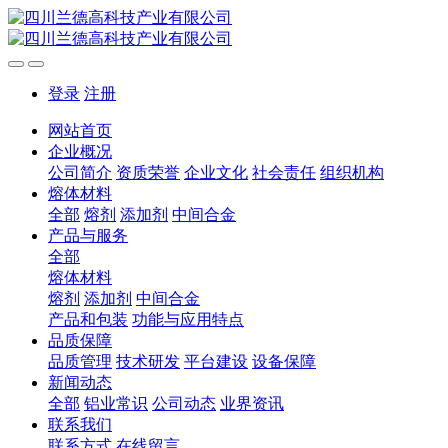
登录
注册
网站首页
企业概况
公司简介
资质荣誉
企业文化
社会责任
组织机构
熔体材料
全部
熔剂
添加剂
中间合金
产品与服务
全部
熔体材料
熔剂
添加剂
中间合金
产品和包装
功能与应用特点
品质保障
品质管理
技术研发
平台建设
设备保障
新闻动态
全部
铝业常识
公司动态
业界资讯
联系我们
联系方式
在线留言