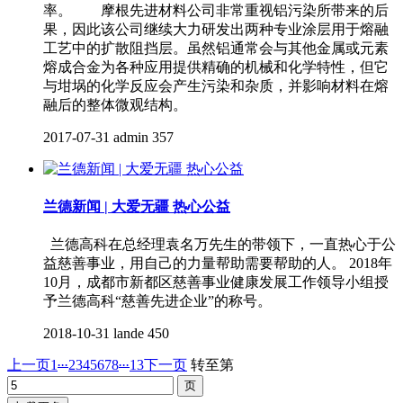
率。 摩根先进材料公司非常重视铝污染所带来的后
果，因此该公司继续大力研发出两种专业涂层用于熔融
工艺中的扩散阻挡层。虽然铝通常会与其他金属或元素
熔成合金为各种应用提供精确的机械和化学特性，但它
与坩埚的化学反应会产生污染和杂质，并影响材料在熔
融后的整体微观结构。
2017-07-31
admin
357
兰德新闻 | 大爱无疆 热心公益
兰德高科在总经理袁名万先生的带领下，一直热心于公
益慈善事业，用自己的力量帮助需要帮助的人。 2018年
10月，成都市新都区慈善事业健康发展工作领导小组授
予兰德高科“慈善先进企业”的称号。
2018-10-31
lande
450
...
...
上一页
1
2
3
4
5
6
7
8
13
下一页
转至第