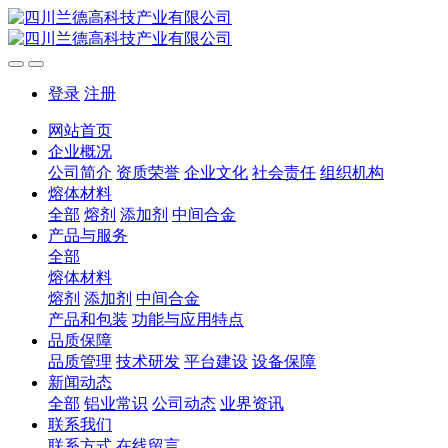
登录
注册
网站首页
企业概况
公司简介
资质荣誉
企业文化
社会责任
组织机构
熔体材料
全部
熔剂
添加剂
中间合金
产品与服务
全部
熔体材料
熔剂
添加剂
中间合金
产品和包装
功能与应用特点
品质保障
品质管理
技术研发
平台建设
设备保障
新闻动态
全部
铝业常识
公司动态
业界资讯
联系我们
联系方式
在线留言