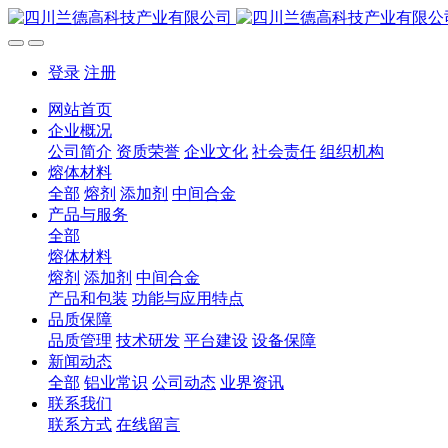
登录
注册
网站首页
企业概况
公司简介
资质荣誉
企业文化
社会责任
组织机构
熔体材料
全部
熔剂
添加剂
中间合金
产品与服务
全部
熔体材料
熔剂
添加剂
中间合金
产品和包装
功能与应用特点
品质保障
品质管理
技术研发
平台建设
设备保障
新闻动态
全部
铝业常识
公司动态
业界资讯
联系我们
联系方式
在线留言