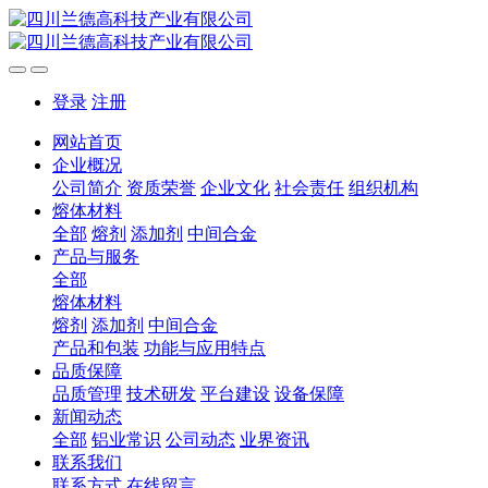
登录
注册
网站首页
企业概况
公司简介
资质荣誉
企业文化
社会责任
组织机构
熔体材料
全部
熔剂
添加剂
中间合金
产品与服务
全部
熔体材料
熔剂
添加剂
中间合金
产品和包装
功能与应用特点
品质保障
品质管理
技术研发
平台建设
设备保障
新闻动态
全部
铝业常识
公司动态
业界资讯
联系我们
联系方式
在线留言