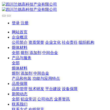
登录
注册
网站首页
企业概况
公司简介
资质荣誉
企业文化
社会责任
组织机构
熔体材料
全部
熔剂
添加剂
中间合金
产品与服务
全部
熔体材料
熔剂
添加剂
中间合金
产品和包装
功能与应用特点
品质保障
品质管理
技术研发
平台建设
设备保障
新闻动态
全部
铝业常识
公司动态
业界资讯
联系我们
联系方式
在线留言