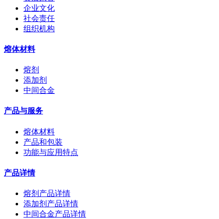
企业文化
社会责任
组织机构
熔体材料
熔剂
添加剂
中间合金
产品与服务
熔体材料
产品和包装
功能与应用特点
产品详情
熔剂产品详情
添加剂产品详情
中间合金产品详情