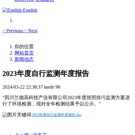
English
<
Previous
>
Next
你的位置
网站首页
新闻动态
2023年度自行监测年度报告
2024-03-22 22:38:37
lande
96
“四川兰德高科技产业有限公司2023年度按照排污监测方案进
行了环境检测，现对全年检测结果予以公示。”
2023年度自行监测年度报告.doc