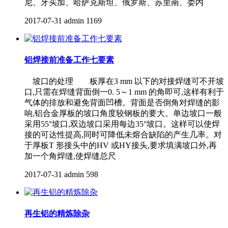
尼、牙买加、哈萨克斯坦、俄罗斯、苏里南、委内
2017-07-31
admin
1169
铝焊接前准备工作七要素
坡口的处理 板厚在3 mm 以下的对接焊缝可不开坡
口,只需在焊缝背面倒一0. 5～1 mm 的角即可,这样有利于
气体的排放和避免背面凹槽。背面是否倒角对焊缝的影
响,铝合金厚板的坡口角度较钢板的要大。单边坡口一般
采用55°坡口,双边坡口采用每边35°坡口。这样可以使焊
接的可达性提高,同时可降低未熔合缺陷的产生几率。对
于厚板T 形接头中的HV 或HY接头,要求填满坡口外,再
加一个角焊缝,使焊缝总尺
2017-07-31
admin
598
再生铝的精炼除杂