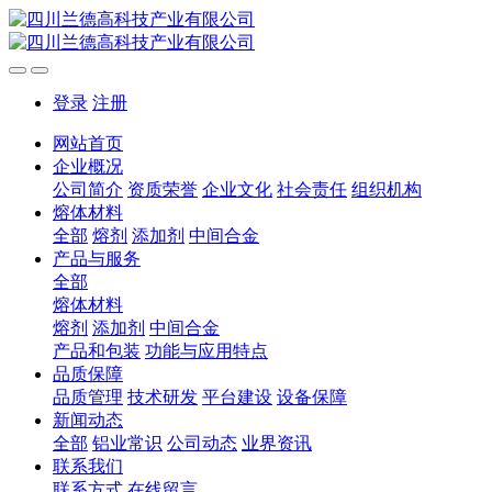
登录
注册
网站首页
企业概况
公司简介
资质荣誉
企业文化
社会责任
组织机构
熔体材料
全部
熔剂
添加剂
中间合金
产品与服务
全部
熔体材料
熔剂
添加剂
中间合金
产品和包装
功能与应用特点
品质保障
品质管理
技术研发
平台建设
设备保障
新闻动态
全部
铝业常识
公司动态
业界资讯
联系我们
联系方式
在线留言