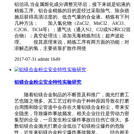
铝信讯 当金属熔化成分调整完毕后，接下来就是铝液的
精炼工序。铝合金精炼的目的是经过采取除气、除杂措
施后获得高清洁度的、低含气量的合金液。精炼有下列
几种方法： 加入氯化物（ZnCl2、MnCl2、AlCl3、
C2Cl6、TiCl4等）；通气法（通入N2、Cl2或N2和Cl2混
合物）；真空处理法；添加无毒精炼剂法；超声波处
理。 按其原理来说，精炼工序有两方面的功能：对
溶解态的氢，主要依靠扩散作用使
2017-07-31
admin
1649
铝镁合金粉尘安全特性实验研究
随着铝镁合金制品的不断普及和推广，抛光打磨工
艺也随之增多。其工艺过程中由于种种原因导致在打磨
台周围和除尘管道中会存在大量铝镁合金粉尘，带来安
全隐患，导致爆炸事故频发。相关企业往往是劳动力密
集型的企业，一旦发生粉尘爆炸事故往往伤亡很大。多
数铝镁合金抛光打磨企业低估了铝镁粉尘爆炸的危险
性，近年来铝镁合金粉尘爆炸事故频发。 结合相关