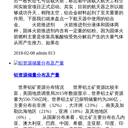
出一枚长征七号运载火箭，标志着中国载人航天工程空
间实验室项目正式启动。其实，目前的航天器之所以能
够成功升天，翱翔太空，铝合金材料起到了至关重要的
作用。下面我们就来盘点一下航天器中使用的铝合
金。 火箭推进剂 火箭推进剂分液体和固体两
种，固体火箭推进剂内含有一定量的铝粉。因为固体火
箭燃料主要是依靠高氯酸铵受热分解后产生的大量气体
从而产生推力。如果在
2018-02-08
admin
813
铝资源储量分布及产量
世界铝矿资源分布情况 世界铝土矿资源比较丰
富，美国地质调查局2015年数据显示，世界铝土矿资源
量为550-750亿吨。世界铝土矿已探明储量约为280亿，
主要分布在非洲 （32%），大洋洲（23%）， 南美及加
勒比海地区（21%），亚洲（18%）及其他地区
（6%）。 从国家分布来看，铝土矿主要分布在几内
亚、澳大利亚、巴西、中国、希腊、圭亚那、印度、印