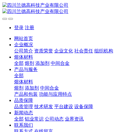
登录
注册
网站首页
企业概况
公司简介
资质荣誉
企业文化
社会责任
组织机构
熔体材料
全部
熔剂
添加剂
中间合金
产品与服务
全部
熔体材料
熔剂
添加剂
中间合金
产品和包装
功能与应用特点
品质保障
品质管理
技术研发
平台建设
设备保障
新闻动态
全部
铝业常识
公司动态
业界资讯
联系我们
联系方式
在线留言