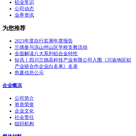
铝业常识
公司动态
业界资讯
为您推荐
2023年度自行监测年度报告
兰德参与凉山州山区学校支教活动
全面解读八大系列铝合金特性
短讯丨四川兰德高科技产业有限公司入围《川渝地区铝
产业链合作企业白名单》名录
危废信息公示
企业概况
公司简介
资质荣誉
企业文化
社会责任
组织机构