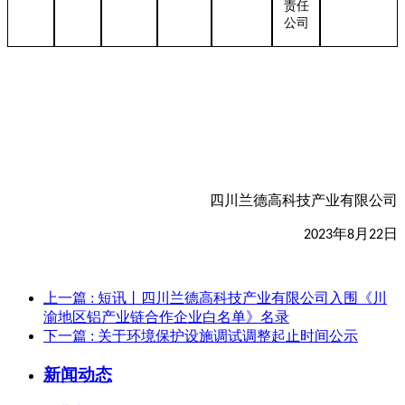
责任
公司
四川兰德高科技产业有限公司
年
月
日
2023
8
22
上一篇
: 短讯丨四川兰德高科技产业有限公司入围《川
渝地区铝产业链合作企业白名单》名录
下一篇
: 关于环境保护设施调试调整起止时间公示
新闻动态