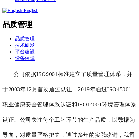
English
品质管理
品质管理
技术研发
平台建设
设备保障
公司依据
ISO9001
标准建立了质量管理体系
，并
于
2003
年
12
月
首次通过认证，
2019
年通过
ISO45001
职业健康安全管理体系认证和
ISO14001
环境管理体系
认证
。
公司关注每个工艺环节的生产品质，以数据为
导向，对质量严格把关
，
通过多年的实践改进，我司