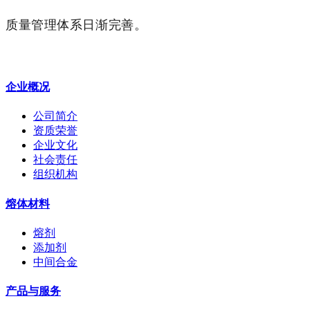
质量管理体系日渐完善。
企业概况
公司简介
资质荣誉
企业文化
社会责任
组织机构
熔体材料
熔剂
添加剂
中间合金
产品与服务