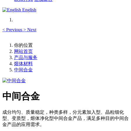
English
<
Previous
>
Next
你的位置
网站首页
产品与服务
熔体材料
中间合金
中间合金
成分均匀、质量稳定，种类多样，分元素加入型、晶粒细化
型、变质型，熔体净化型中间合金产品，满足多种目的中间合
金产品的应用需求。