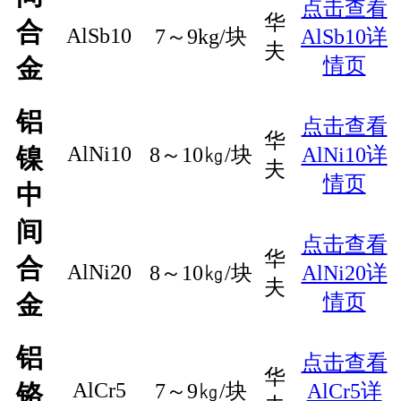
点击查看
华
合
AlSb10
7～9kg/块
AlSb10详
夫
金
情页
铝
点击查看
华
AlNi10
镍
8～10㎏/块
AlNi10详
夫
情页
中
间
点击查看
华
合
AlNi20
8～10㎏/块
AlNi20详
夫
金
情页
铝
点击查看
华
AlCr5
铬
7～9㎏/块
AlCr5详