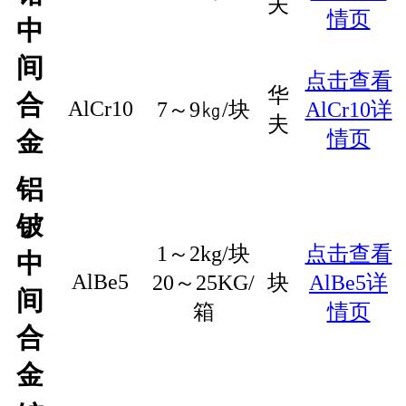
夫
情页
中
间
点击查看
华
合
AlCr10
7～9㎏/块
AlCr10详
夫
金
情页
铝
铍
1～2kg/块
点击查看
中
AlBe5
20～25KG/
块
AlBe5详
间
箱
情页
合
金