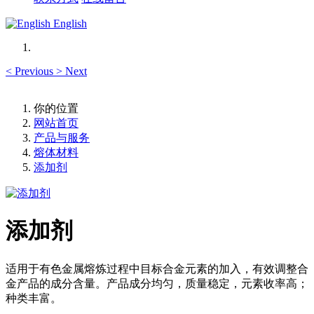
English
<
Previous
>
Next
你的位置
网站首页
产品与服务
熔体材料
添加剂
添加剂
适用于有色金属熔炼过程中目标合金元素的加入，有效调整合
金产品的成分含量。产品成分均匀，质量稳定，元素收率高；
种类丰富。