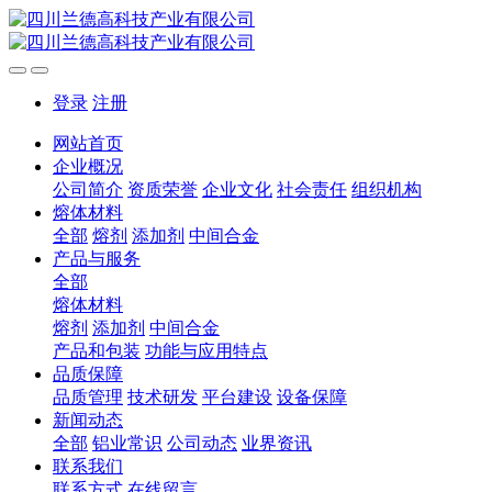
登录
注册
网站首页
企业概况
公司简介
资质荣誉
企业文化
社会责任
组织机构
熔体材料
全部
熔剂
添加剂
中间合金
产品与服务
全部
熔体材料
熔剂
添加剂
中间合金
产品和包装
功能与应用特点
品质保障
品质管理
技术研发
平台建设
设备保障
新闻动态
全部
铝业常识
公司动态
业界资讯
联系我们
联系方式
在线留言