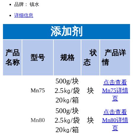
品牌：
镇水
详细信息
添加剂
产品
状
产品详
型号
规格
名称
态
情
500g/块
点击查看
2.5㎏/袋
块
Mn75
Mn75详情
页
20㎏/箱
500g/块
点击查看
2.5㎏/袋
块
Mn80
Mn80详情
页
20㎏/箱