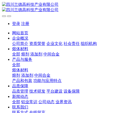
登录
注册
网站首页
企业概况
公司简介
资质荣誉
企业文化
社会责任
组织机构
熔体材料
全部
熔剂
添加剂
中间合金
产品与服务
全部
熔体材料
熔剂
添加剂
中间合金
产品和包装
功能与应用特点
品质保障
品质管理
技术研发
平台建设
设备保障
新闻动态
全部
铝业常识
公司动态
业界资讯
联系我们
联系方式
在线留言