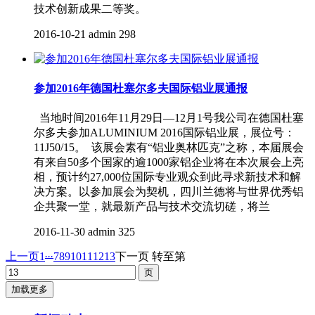
技术创新成果二等奖。
2016-10-21
admin
298
参加2016年德国杜塞尔多夫国际铝业展通报
当地时间2016年11月29日—12月1号我公司在德国杜塞
尔多夫参加ALUMINIUM 2016国际铝业展，展位号：
11J50/15。 该展会素有“铝业奥林匹克”之称，本届展会
有来自50多个国家的逾1000家铝企业将在本次展会上亮
相，预计约27,000位国际专业观众到此寻求新技术和解
决方案。以参加展会为契机，四川兰德将与世界优秀铝
企共聚一堂，就最新产品与技术交流切磋，将兰
2016-11-30
admin
325
...
上一页
1
7
8
9
10
11
12
13
下一页
转至第
加载更多