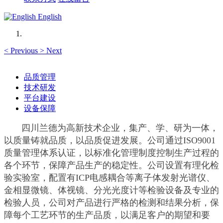
English
<
Previous
>
Next
品质管理
技术研发
平台建设
设备保障
四川兰德为高新技术企业，集产、学、研为一体，
以质量铸就品质，以品质促进发展。公司通过ISO9001
质量管理体系认证，以标准化管理制度控制生产过程的
各个环节，保障产品生产的稳定性。公司设置有理化检
验实验室，配置有ICP电感耦合等离子体发射光谱仪、
金相显微镜、体视镜、分光光度计等检验设备及专业的
检验人员，公司对产品进行严格的检测和结果分析，保
障每个工艺环节的生产品质，以满足客户的期望和要