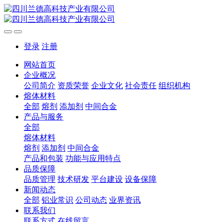
登录
注册
网站首页
企业概况
公司简介
资质荣誉
企业文化
社会责任
组织机构
熔体材料
全部
熔剂
添加剂
中间合金
产品与服务
全部
熔体材料
熔剂
添加剂
中间合金
产品和包装
功能与应用特点
品质保障
品质管理
技术研发
平台建设
设备保障
新闻动态
全部
铝业常识
公司动态
业界资讯
联系我们
联系方式
在线留言