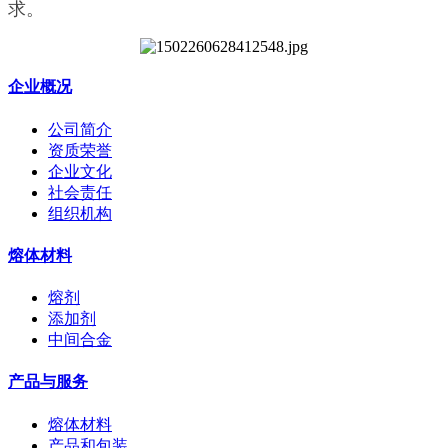
求。
企业概况
公司简介
资质荣誉
企业文化
社会责任
组织机构
熔体材料
熔剂
添加剂
中间合金
产品与服务
熔体材料
产品和包装