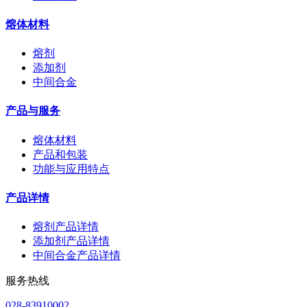
熔体材料
熔剂
添加剂
中间合金
产品与服务
熔体材料
产品和包装
功能与应用特点
产品详情
熔剂产品详情
添加剂产品详情
中间合金产品详情
服务热线
028-83910002