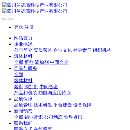
登录
注册
网站首页
企业概况
公司简介
资质荣誉
企业文化
社会责任
组织机构
熔体材料
全部
熔剂
添加剂
中间合金
产品与服务
全部
熔体材料
熔剂
添加剂
中间合金
产品和包装
功能与应用特点
品质保障
品质管理
技术研发
平台建设
设备保障
新闻动态
全部
铝业常识
公司动态
业界资讯
联系我们
联系方式
在线留言