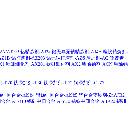
A/AJ203
铝精炼剂-AJ2a
铝无氟无钠精炼剂-AJ4A
粒状精炼剂-
AZ1B
铝打渣剂-AZ203
铝无钠打渣剂-AZ6
清炉剂-AQ
铝覆盖
X1
钛硼细化剂-AX201
钛硼细化剂-AX2
铝除钠剂-ACN
铝除钙
Ti20
钛添加剂-Ti30
钛添加剂-Ti75
铜添加剂-Cu75
中间合金-AlSb4
铝锑中间合金-AlSb5
锌合金变质剂-ZnAlTi2
金-AlNi10
铝硅中间合金-AlSi20
铝铁中间合金-AlFe20
铝硼