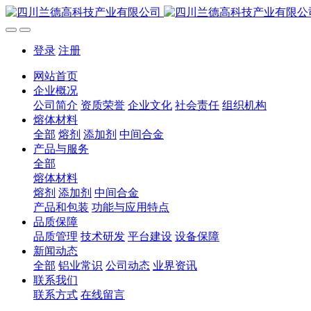
登录
注册
网站首页
企业概况
公司简介
资质荣誉
企业文化
社会责任
组织机构
熔体材料
全部
熔剂
添加剂
中间合金
产品与服务
全部
熔体材料
熔剂
添加剂
中间合金
产品和包装
功能与应用特点
品质保障
品质管理
技术研发
平台建设
设备保障
新闻动态
全部
铝业常识
公司动态
业界资讯
联系我们
联系方式
在线留言